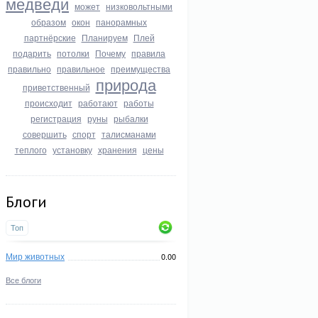
медведи
может
низковольтными
образом
окон
панорамных
партнёрские
Планируем
Плей
подарить
потолки
Почему
правила
правильно
правильное
преимущества
природа
приветственный
происходит
работают
работы
регистрация
руны
рыбалки
совершить
спорт
талисманами
теплого
установку
хранения
цены
Блоги
Топ
Мир животных
0.00
Все блоги