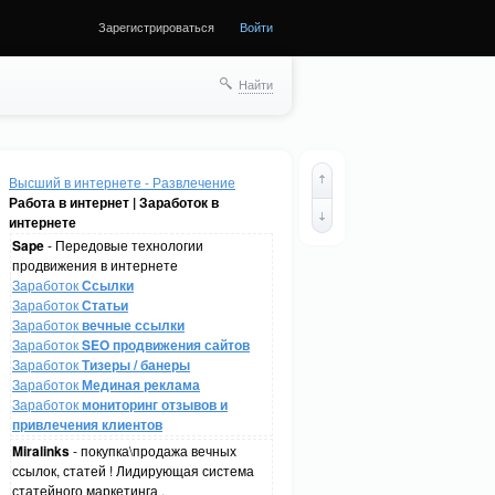
Зарегистрироваться
Войти
Найти
Высший в интернете - Развлечение
Работа в интернет | Заработок в
интернете
Sape
- Передовые технологии
продвижения в интернете
Заработок
Ссылки
Заработок
Статьи
Заработок
вечные ссылки
Заработок
SEO продвижения сайтов
Заработок
Тизеры / банеры
Заработок
Мединая реклама
Заработок
мониторинг отзывов и
привлечения клиентов
Miralinks
- покупка\продажа вечных
ссылок, статей ! Лидирующая система
статейного маркетинга .