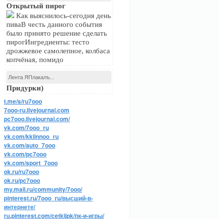
Открытый пирог
Как выяснилось-сегодня день
пиваВ честь данного события
было принято решение сделать
пирогИнгредиенты: тесто
дрожжевое самолепное, колбаса
копчёная, помидо
Лента ЯПлакалъ...
Придурки)
t.me/s/ru7ooo
7ooo-ru.livejournal.com
pc7ooo.livejournal.com/
vk.com/7ooo_ru
vk.com/kkiinnoo_ru
vk.com/auto_7ooo
vk.com/pc7ooo
vk.com/sport_7ooo
ok.ru/ru7ooo
ok.ru/pc7ooo
my.mail.ru/community/7ooo/
pinterest.ru/7ooo_ru/высший-в-
интернете/
ru.pinterest.com/cetkijpk/пк-и-игры/