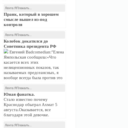
Лента ЯПлакалъ...
Пранк, который в хорошем
смысле вышел из-под
контроля
Лента ЯПлакалъ...
Колобок докатился до
Советника президента РФ
Евгений Badcomedian:"Елена
Ямпольская сообщила:«Что
касается всех этих
нелицензионных показов, так
называемых предсеансных, я
вообще всегда была против это
Лента ЯПлакалъ...
Юная фанатка.
Стало известно почему
Краснодар обыграл Ахмат 5
августа.Оказывается, все
благодаря этой девочке.
Лента ЯПлакалъ...