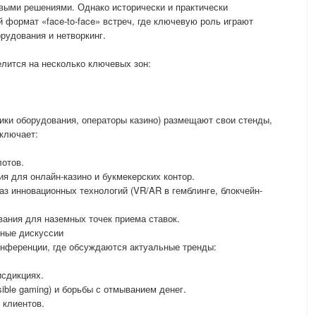
выми решениями. Однако исторически и практически
формат «face-to-face» встреч, где ключевую роль играют
рудования и нетворкинг.
елится на несколько ключевых зон:
ики оборудования, операторы казино) размещают свои стенды,
включает:
лотов.
я для онлайн-казино и букмекерских контор.
аз инновационных технологий (VR/AR в гемблинге, блокчейн-
ания для наземных точек приема ставок.
ные дискуссии
онференции, где обсуждаются актуальные тренды:
исдикциях.
ible gaming) и борьбы с отмыванием денег.
 клиентов.