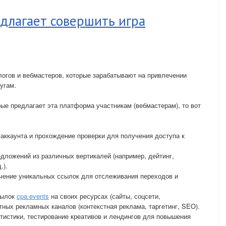
длагает совершить игра
огов и вебмастеров, которые зарабатывают на привлечении
угам.
рые предлагает эта платформа участникам (вебмастерам), то вот
 аккаунта и прохождение проверки для получения доступа к
.
ложений из различных вертикалей (например, дейтинг,
.).
чение уникальных ссылок для отслеживания переходов и
сылок
cpa.events
на своих ресурсах (сайты, соцсети,
ных рекламных каналов (контекстная реклама, таргетинг, SEO).
атистики, тестирование креативов и лендингов для повышения