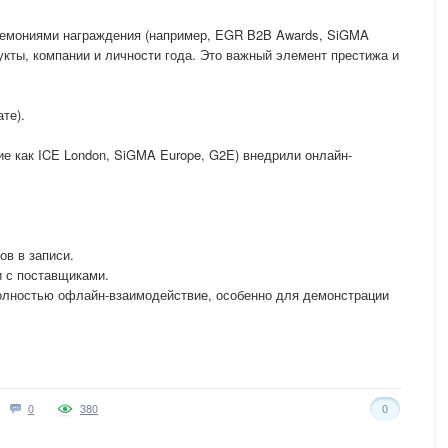
емониями награждения (например, EGR B2B Awards, SiGMA
укты, компании и личности года. Это важный элемент престижа и
те).
ие как ICE London, SiGMA Europe, G2E) внедрили онлайн-
ов в записи.
и с поставщиками.
олностью офлайн-взаимодействие, особенно для демонстрации
0
380
0