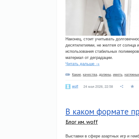
Наконец, стоит учитывать долговечно
десятилетиями, не желтея от солнца и
использования стабильных полимеров
материал от деградации.
Читать дальше →
Какие
,
качества
,
должны
,
иметь
,
натяжны
woff
24 мая 2026, 22:58
В каком формате пр
Блог им. woff
Выставки в сфере азартных игр и гемб