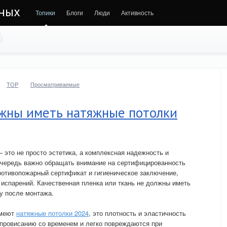
тных
Топики
Блоги
Люди
Активность
TOP
Просматриваемые
лжны иметь натяжные потолки
 это не просто эстетика, а комплексная надежность и
 очередь важно обращать внимание на сертифицированность
отивопожарный сертификат и гигиеническое заключение,
испарений. Качественная пленка или ткань не должны иметь
зу после монтажа.
имеют
натяжные потолки 2024
, это плотность и эластичность
 провисанию со временем и легко повреждаются при