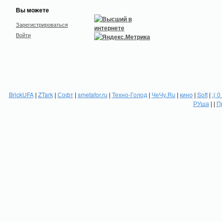
Вы можете
Зарегистрироваться
Войти
BrickUFA
|
ZTark
|
Софт
|
smetafor.ru
|
Техно-Голод
|
ЧеЧу.Ru
|
кино
|
Soft
|
:( 0
РУша
| |
П