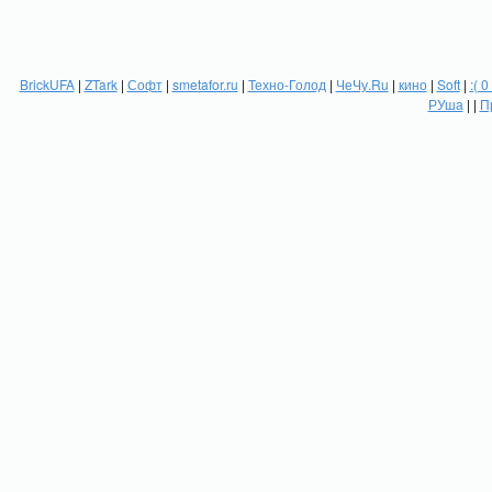
BrickUFA
|
ZTark
|
Софт
|
smetafor.ru
|
Техно-Голод
|
ЧеЧу.Ru
|
кино
|
Soft
|
:( 0
РУша
| |
П