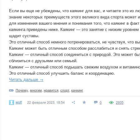
Если вы еще не убеждены, что каякинг для вас, и читаете это из л
знание некоторых преимуществ этого великого вида спорта может 
для изменения вашего мнения и понимания того, что каякинг в фак
каякинга приведены ниже. Каякинг — это занятие с низким уровнем
щадит суставы.
Это отличный способ немного потренироваться, не чувствуя, что вы
Каякинг может быть отличным способом расслабиться и снять стре
Каякинг — отличный способ соединиться с природой. Это может б
сблизиться с друзьями или семьей.
Каякинг — отличный способ подышать свежим воздухом и витамин
Это отличный способ улучшить баланс и координацию.
Читать дальше →
Почему
,
многим
,
нравится
,
спорт
,
качкинг
woff
22 февраля 2023, 18:54
0
2935