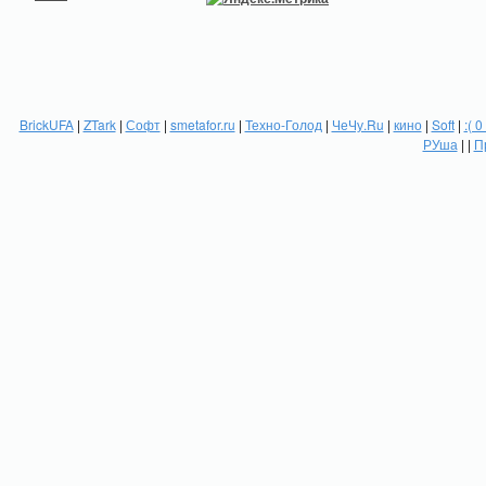
BrickUFA
|
ZTark
|
Софт
|
smetafor.ru
|
Техно-Голод
|
ЧеЧу.Ru
|
кино
|
Soft
|
:( 0
РУша
| |
П