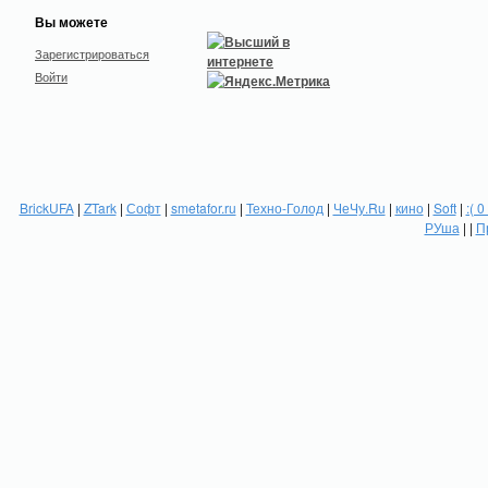
Вы можете
Зарегистрироваться
Войти
BrickUFA
|
ZTark
|
Софт
|
smetafor.ru
|
Техно-Голод
|
ЧеЧу.Ru
|
кино
|
Soft
|
:( 0
РУша
| |
П