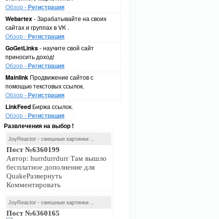
Обзор -
Регистрация
Webartex
- Зарабатывайте на своих
сайтах и группах в VK .
Обзор -
Регистрация
GoGetLinks
- научите свой сайт
приносить доход!
Обзор -
Регистрация
Mainlink
Продвижение сайтов с
помощью текстовых ссылок.
Обзор -
Регистрация
LinkFeed
Биржа ссылок.
Обзор -
Регистрация
Развлечения на выбор !
JoyReactor - смешные картинки ...
Пост №6360199
Автор: hurrdurrdurr Там вышло
бесплатное дополнение для
QuakeРазвернуть
Комментировать
JoyReactor - смешные картинки ...
Пост №6360165