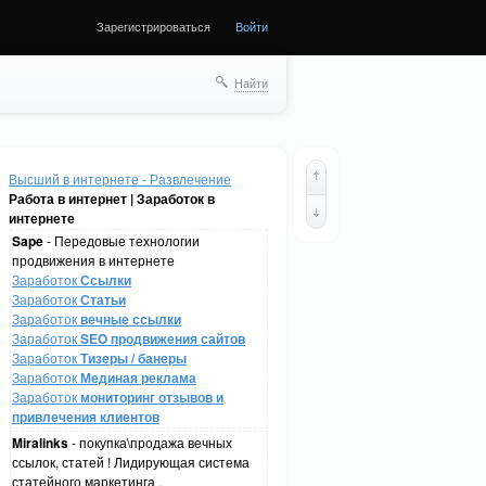
Зарегистрироваться
Войти
Найти
Высший в интернете - Развлечение
Работа в интернет | Заработок в
интернете
Sape
- Передовые технологии
продвижения в интернете
Заработок
Ссылки
Заработок
Статьи
Заработок
вечные ссылки
Заработок
SEO продвижения сайтов
Заработок
Тизеры / банеры
Заработок
Мединая реклама
Заработок
мониторинг отзывов и
привлечения клиентов
Miralinks
- покупка\продажа вечных
ссылок, статей ! Лидирующая система
статейного маркетинга .