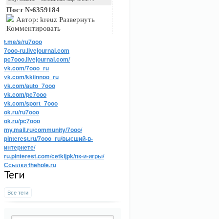
Пост №6359184
Автор: kreuz Развернуть
Комментировать
t.me/s/ru7ooo
7ooo-ru.livejournal.com
pc7ooo.livejournal.com/
vk.com/7ooo_ru
vk.com/kkiinnoo_ru
vk.com/auto_7ooo
vk.com/pc7ooo
vk.com/sport_7ooo
ok.ru/ru7ooo
ok.ru/pc7ooo
my.mail.ru/community/7ooo/
pinterest.ru/7ooo_ru/высший-в-
интернете/
ru.pinterest.com/cetkijpk/пк-и-игры/
Ссылки thehole.ru
Теги
Все теги