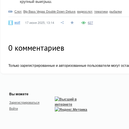
крупный выигрыш.
Слот
,
Big Bass Vegas Double Down Deluxe
,
видеослот
,
тематики
,
рыбалки
woff
17 июня 2025, 13:14
627
0
комментариев
Только зарегистрированные и авторизованные пользователи могут оста
Вы можете
Зарегистрироваться
Войти