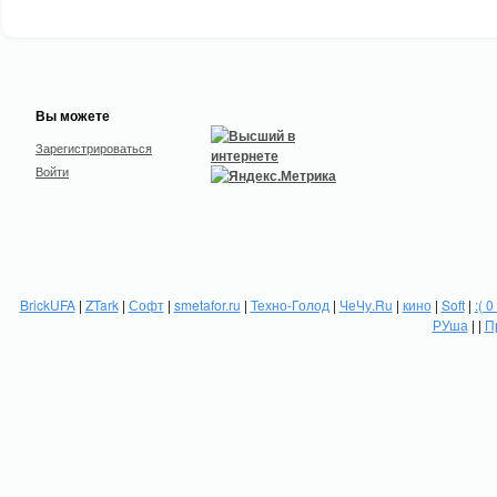
Вы можете
Зарегистрироваться
Войти
BrickUFA
|
ZTark
|
Софт
|
smetafor.ru
|
Техно-Голод
|
ЧеЧу.Ru
|
кино
|
Soft
|
:( 0
РУша
| |
П