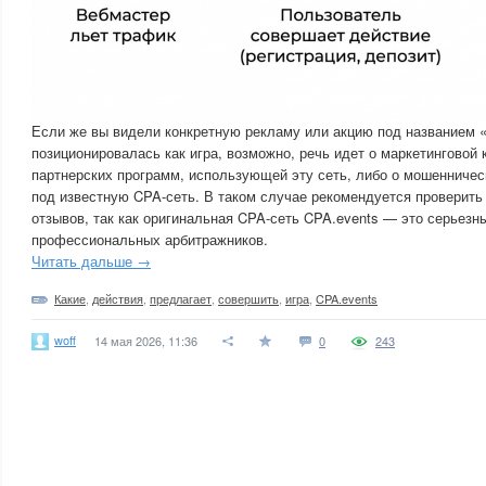
Если же вы видели конкретную рекламу или акцию под названием «
позиционировалась как игра, возможно, речь идет о маркетинговой 
партнерских программ, использующей эту сеть, либо о мошенниче
под известную CPA-сеть. В таком случае рекомендуется проверить
отзывов, так как оригинальная CPA-сеть CPA.events — это серьез
профессиональных арбитражников.
Читать дальше →
Какие
,
действия
,
предлагает
,
совершить
,
игра
,
CPA.events
woff
14 мая 2026, 11:36
0
243