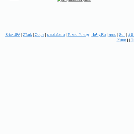
BrickUFA
|
ZTark
|
Софт
|
smetafor.ru
|
Техно-Голод
|
ЧеЧу.Ru
|
кино
|
Soft
|
:( 0
РУша
| |
П