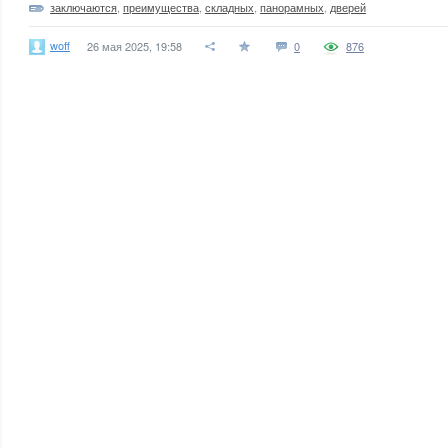
заключаются
,
преимущества
,
складных
,
панорамных
,
дверей
woff
26 мая 2025, 19:58
0
876