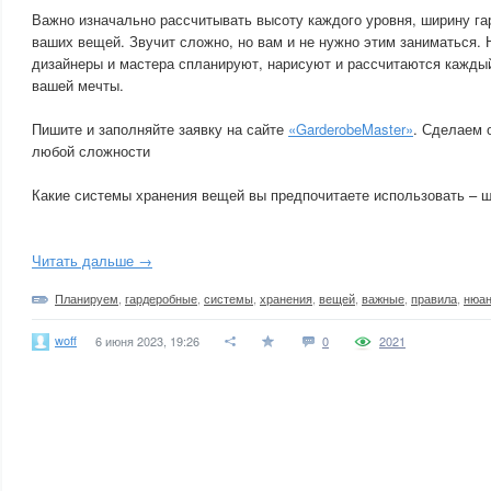
Важно изначально рассчитывать высоту каждого уровня, ширину га
ваших вещей. Звучит сложно, но вам и не нужно этим заниматься.
дизайнеры и мастера спланируют, нарисуют и рассчитаются кажды
вашей мечты.
Пишите и заполняйте заявку на сайте
«GarderobeMaster»
. Сделаем 
любой сложности
Какие системы хранения вещей вы предпочитаете использовать – 
Читать дальше →
Планируем
,
гардеробные
,
системы
,
хранения
,
вещей
,
важные
,
правила
,
нюа
woff
6 июня 2023, 19:26
0
2021