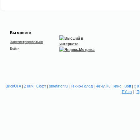
Вы можете
Зарегистрироваться
Войти
BrickUFA
|
ZTark
|
Софт
|
smetafor.ru
|
Техно-Голод
|
ЧеЧу.Ru
|
кино
|
Soft
|
:( 0
РУша
| |
П