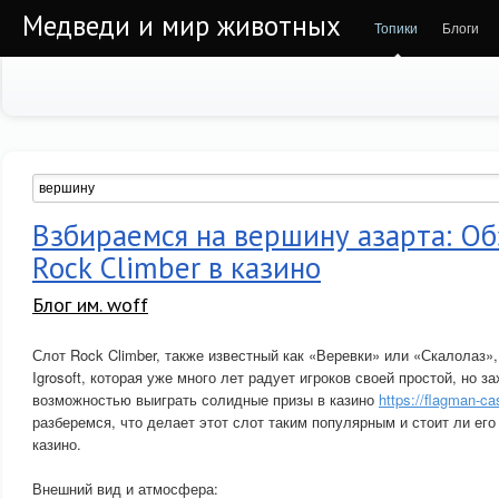
Медведи и мир животных
Топики
Блоги
Взбираемся на вершину азарта: Об
Rock Climber в казино
Блог им. woff
Слот Rock Climber, также известный как «Веревки» или «Скалолаз»,
Igrosoft, которая уже много лет радует игроков своей простой, но 
возможностью выиграть солидные призы в казино
https://flagman-c
разберемся, что делает этот слот таким популярным и стоит ли его
казино.
Внешний вид и атмосфера: