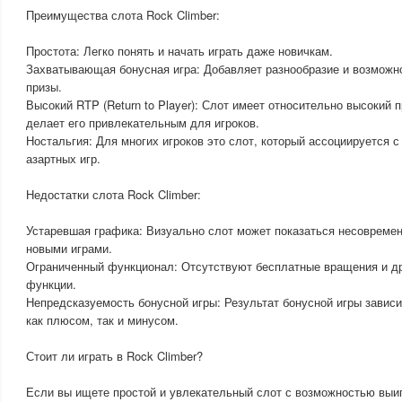
Преимущества слота Rock Climber:
Простота: Легко понять и начать играть даже новичкам.
Захватывающая бонусная игра: Добавляет разнообразие и возможн
призы.
Высокий RTP (Return to Player): Слот имеет относительно высокий п
делает его привлекательным для игроков.
Ностальгия: Для многих игроков это слот, который ассоциируется 
азартных игр.
Недостатки слота Rock Climber:
Устаревшая графика: Визуально слот может показаться несовреме
новыми играми.
Ограниченный функционал: Отсутствуют бесплатные вращения и д
функции.
Непредсказуемость бонусной игры: Результат бонусной игры зависи
как плюсом, так и минусом.
Стоит ли играть в Rock Climber?
Если вы ищете простой и увлекательный слот с возможностью выиг